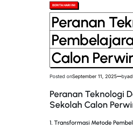
Posted
BERITA HARI INI
in
Peranan Tek
Pembelajara
Calon Perwi
Posted on
September 11, 2025
by
ad
Peranan Teknologi 
Sekolah Calon Perwi
1. Transformasi Metode Pembe