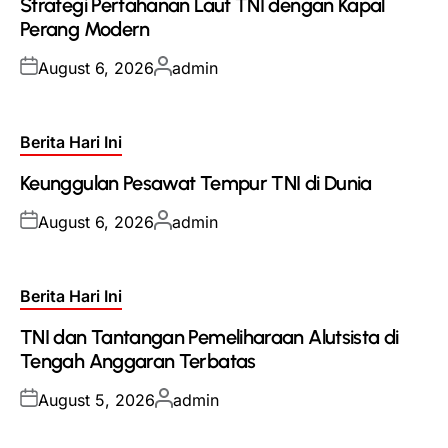
Strategi Pertahanan Laut TNI dengan Kapal
Perang Modern
Posted
Posted
August 6, 2026
admin
on
by
Posted
Berita Hari Ini
in
Keunggulan Pesawat Tempur TNI di Dunia
Posted
Posted
August 6, 2026
admin
on
by
Posted
Berita Hari Ini
in
TNI dan Tantangan Pemeliharaan Alutsista di
Tengah Anggaran Terbatas
Posted
Posted
August 5, 2026
admin
on
by