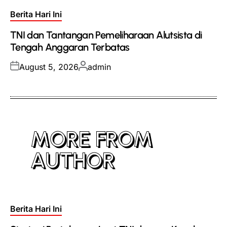
Posted
Berita Hari Ini
in
TNI dan Tantangan Pemeliharaan Alutsista di
Tengah Anggaran Terbatas
Posted
Posted
August 5, 2026
admin
on
by
MORE FROM
AUTHOR
Posted
Berita Hari Ini
in