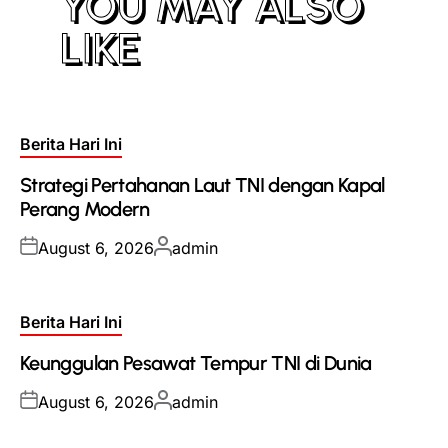
YOU MAY ALSO
LIKE
Posted
Berita Hari Ini
in
Strategi Pertahanan Laut TNI dengan Kapal
Perang Modern
Posted
Posted
August 6, 2026
admin
on
by
Posted
Berita Hari Ini
in
Keunggulan Pesawat Tempur TNI di Dunia
Posted
Posted
August 6, 2026
admin
on
by