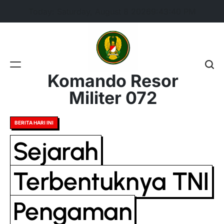
Skip
Today: Saturday, August 8 2026
9
:
43
:
40
PM
to
content
Komando Resor
Militer 072
Posted
BERITA HARI INI
in
Sejarah
Terbentuknya TNI
Pengaman