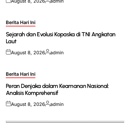
Posted
Posted
August 8, 2026
admin
on
by
Posted
Berita Hari Ini
in
Sejarah dan Evolusi Kopaska di TNI Angkatan
Laut
Posted
Posted
August 8, 2026
admin
on
by
Posted
Berita Hari Ini
in
Peran Denjaka dalam Keamanan Nasional:
Analisis Komprehensif
Posted
Posted
August 8, 2026
admin
on
by