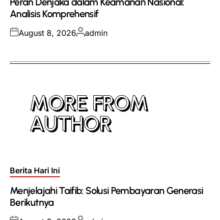
Peran Denjaka dalam Keamanan Nasional:
Analisis Komprehensif
Posted
Posted
August 8, 2026
admin
on
by
MORE FROM
AUTHOR
Posted
Berita Hari Ini
in
Menjelajahi Taifib: Solusi Pembayaran Generasi
Berikutnya