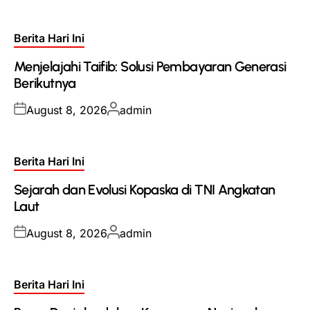
Posted
Berita Hari Ini
in
Menjelajahi Taifib: Solusi Pembayaran Generasi
Berikutnya
Posted
Posted
August 8, 2026
admin
on
by
Posted
Berita Hari Ini
in
Sejarah dan Evolusi Kopaska di TNI Angkatan
Laut
Posted
Posted
August 8, 2026
admin
on
by
Posted
Berita Hari Ini
in