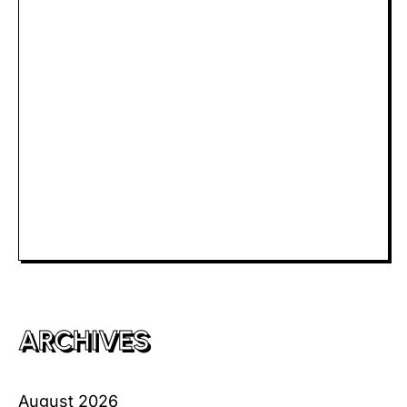
Rtp Slot Hari Ini
Slot Depo 5K
Slot Dana
Togel Macau
Slot Telkomsel
Slot Bet Kecil
Toto HK
ARCHIVES
August 2026