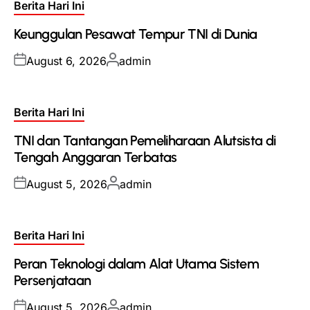
Posted
Berita Hari Ini
in
Keunggulan Pesawat Tempur TNI di Dunia
Posted
Posted
August 6, 2026
admin
on
by
Posted
Berita Hari Ini
in
TNI dan Tantangan Pemeliharaan Alutsista di
Tengah Anggaran Terbatas
Posted
Posted
August 5, 2026
admin
on
by
Posted
Berita Hari Ini
in
Peran Teknologi dalam Alat Utama Sistem
Persenjataan
Posted
Posted
August 5, 2026
admin