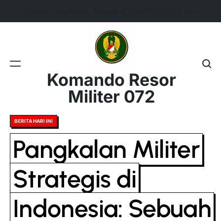
Skip
Today: Thursday, August 6 2026
10
:
04
:
24
AM
to
content
Komando Resor
Militer 072
Posted
BERITA HARI INI
in
Pangkalan Militer
Strategis di
Indonesia: Sebuah