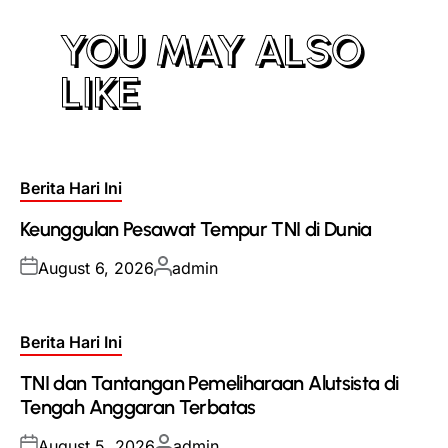
YOU MAY ALSO
LIKE
Posted
Berita Hari Ini
in
Keunggulan Pesawat Tempur TNI di Dunia
Posted
Posted
August 6, 2026
admin
on
by
Posted
Berita Hari Ini
in
TNI dan Tantangan Pemeliharaan Alutsista di
Tengah Anggaran Terbatas
Posted
Posted
August 5, 2026
admin