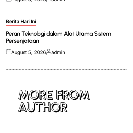
on
by
Posted
Berita Hari Ini
in
Peran Teknologi dalam Alat Utama Sistem
Persenjataan
Posted
Posted
August 5, 2026
admin
on
by
MORE FROM
AUTHOR