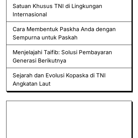
Satuan Khusus TNI di Lingkungan
Internasional
Cara Membentuk Paskha Anda dengan
Sempurna untuk Paskah
Menjelajahi Taifib: Solusi Pembayaran
Generasi Berikutnya
Sejarah dan Evolusi Kopaska di TNI
Angkatan Laut
Keluaran hk
Togel Sidney
Keluaran Macau