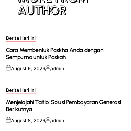
AUTHOR
Posted
Berita Hari Ini
in
Cara Membentuk Paskha Anda dengan
Sempurna untuk Paskah
Posted
Posted
August 9, 2026
admin
on
by
Posted
Berita Hari Ini
in
Menjelajahi Taifib: Solusi Pembayaran Generasi
Berikutnya
Posted
Posted
August 8, 2026
admin
on
by