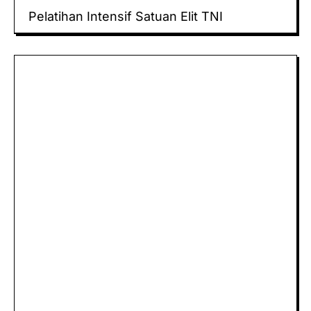
Pelatihan Intensif Satuan Elit TNI
Keluaran hk
Togel Sidney
Keluaran Macau
Togel
Paito
keluaran hk
data hk
Slot Deposit Pulsa
Slot Pulsa