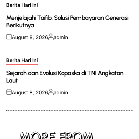
Posted
Berita Hari Ini
in
Menjelajahi Taifib: Solusi Pembayaran Generasi
Berikutnya
Posted
Posted
August 8, 2026
admin
on
by
Posted
Berita Hari Ini
in
Sejarah dan Evolusi Kopaska di TNI Angkatan
Laut
Posted
Posted
August 8, 2026
admin
on
by
MORE FROM