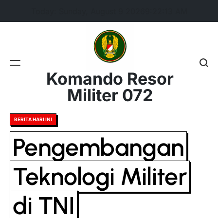
Skip
Today: Sunday, August 9 2026
9
:
22
:
13
AM
to
content
Komando Resor
Militer 072
Posted
BERITA HARI INI
in
Pengembangan
Teknologi Militer
di TNI