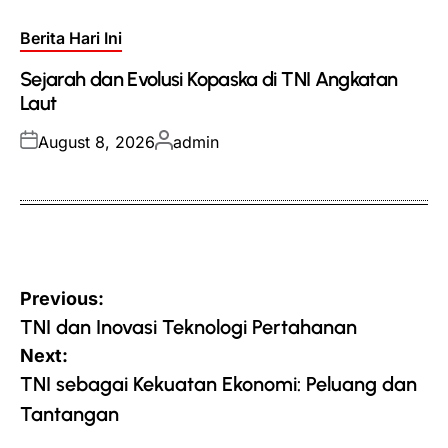
Posted
Berita Hari Ini
in
Sejarah dan Evolusi Kopaska di TNI Angkatan
Laut
Posted
Posted
August 8, 2026
admin
on
by
Post
Previous:
navigation
TNI dan Inovasi Teknologi Pertahanan
Next:
TNI sebagai Kekuatan Ekonomi: Peluang dan
Tantangan