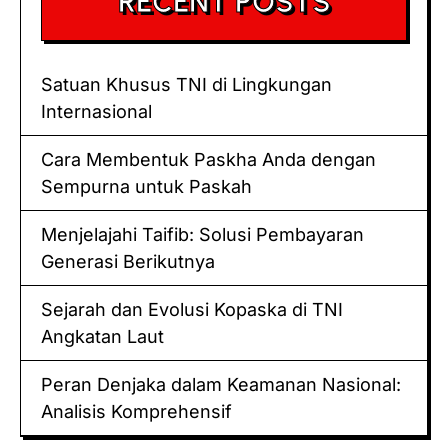
RECENT POSTS
Satuan Khusus TNI di Lingkungan
Internasional
Cara Membentuk Paskha Anda dengan
Sempurna untuk Paskah
Menjelajahi Taifib: Solusi Pembayaran
Generasi Berikutnya
Sejarah dan Evolusi Kopaska di TNI
Angkatan Laut
Peran Denjaka dalam Keamanan Nasional:
Analisis Komprehensif