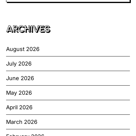
ARCHIVES
August 2026
July 2026
June 2026
May 2026
April 2026
March 2026