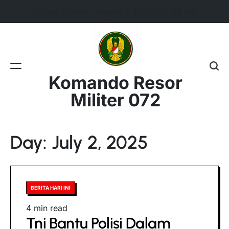
Skip
Today: Sunday, August 9 2026
1
:
28
:
09
PM
to
content
Komando Resor
Militer 072
Day:
July 2, 2025
Posted
BERITA HARI INI
in
Estimated
4 min read
Tni Bantu Polisi Dalam
read