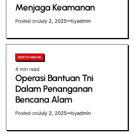
time
Menjaga Keamanan
Posted on
July 2, 2025
by
admin
Posted
BERITA HARI INI
in
Estimated
4 min read
Operasi Bantuan Tni
read
time
Dalam Penanganan
Bencana Alam
Posted on
July 2, 2025
by
admin