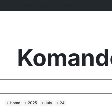
Skip
Today: Sunday, August 9 2026
9
:
45
:
42
AM
to
content
Komando
Home
2025
July
24