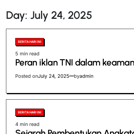
Day:
July 24, 2025
Posted
BERITA HARI INI
in
Estimated
5 min read
Peran iklan TNI dalam keaman
read
time
Posted on
July 24, 2025
by
admin
Posted
BERITA HARI INI
in
Estimated
4 min read
Sejarah Pembentukan Angkata
read