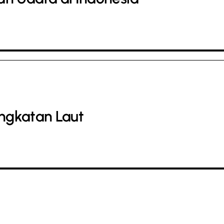
Angkatan Laut