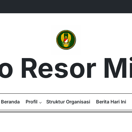
 Resor Mil
Beranda
Profil
Struktur Organisasi
Berita Hari Ini