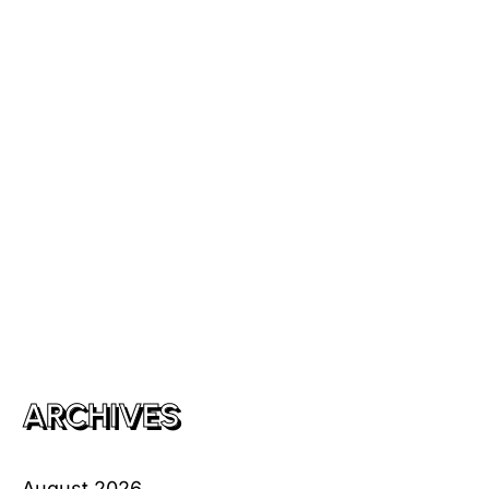
ARCHIVES
August 2026