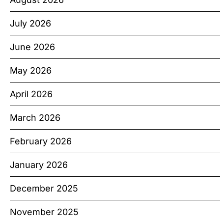
July 2026
June 2026
May 2026
April 2026
March 2026
February 2026
January 2026
December 2025
November 2025