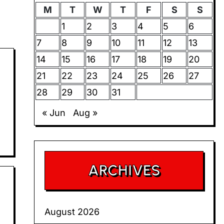
M
T
W
T
F
S
S
1
2
3
4
5
6
7
8
9
10
11
12
13
14
15
16
17
18
19
20
21
22
23
24
25
26
27
28
29
30
31
« Jun
Aug »
ARCHIVES
August 2026