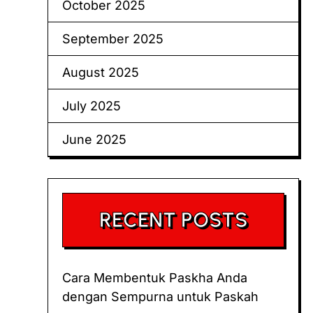
October 2025
September 2025
August 2025
July 2025
June 2025
RECENT POSTS
Cara Membentuk Paskha Anda
dengan Sempurna untuk Paskah