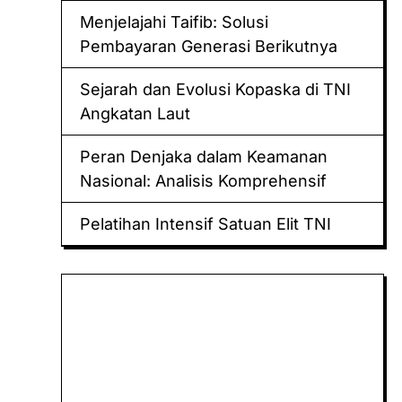
Menjelajahi Taifib: Solusi
Pembayaran Generasi Berikutnya
Sejarah dan Evolusi Kopaska di TNI
Angkatan Laut
Peran Denjaka dalam Keamanan
Nasional: Analisis Komprehensif
Pelatihan Intensif Satuan Elit TNI
Keluaran hk
Togel Sidney
Keluaran Macau
Togel