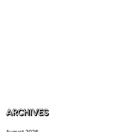
ARCHIVES
August 2026