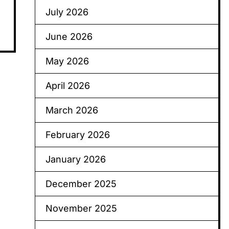
July 2026
June 2026
May 2026
April 2026
March 2026
February 2026
January 2026
December 2025
November 2025