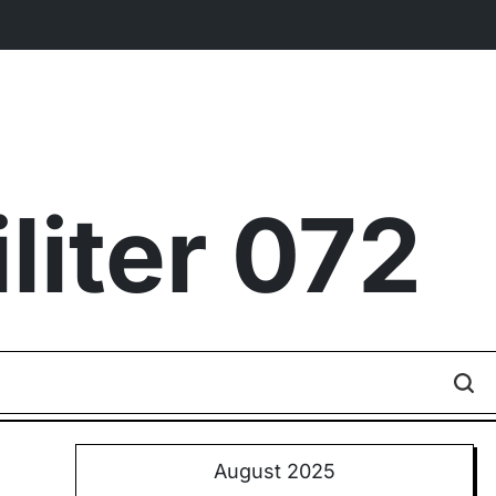
iter 072
August 2025