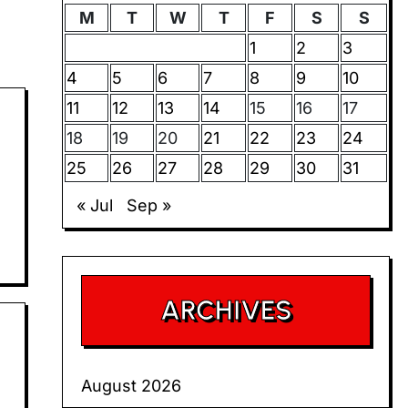
M
T
W
T
F
S
S
1
2
3
4
5
6
7
8
9
10
11
12
13
14
15
16
17
18
19
20
21
22
23
24
25
26
27
28
29
30
31
« Jul
Sep »
ARCHIVES
August 2026