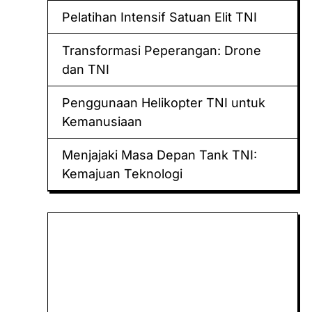
Pelatihan Intensif Satuan Elit TNI
Transformasi Peperangan: Drone
dan TNI
Penggunaan Helikopter TNI untuk
Kemanusiaan
Menjajaki Masa Depan Tank TNI:
Kemajuan Teknologi
Keluaran hk
Togel Sidney
Keluaran Macau
Togel