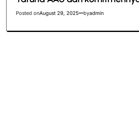
time
Posted on
August 29, 2025
by
admin