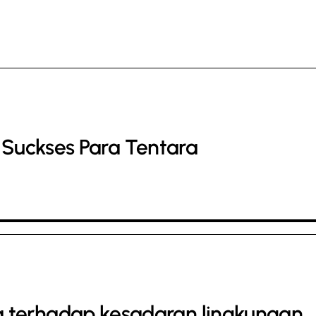
a Suckses Para Tentara
 terhadap kesadaran lingkungan