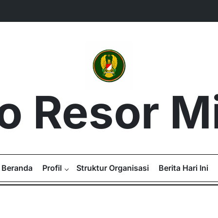
 Resor Mil
Beranda
Profil
Struktur Organisasi
Berita Hari Ini