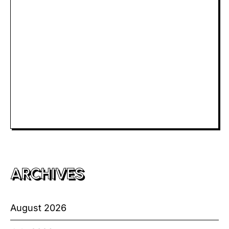
Slot Depo 5K
Slot Dana
Togel Macau
Slot Telkomsel
Slot Bet Kecil
Toto HK
ARCHIVES
August 2026