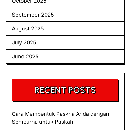
October 2025
September 2025
August 2025
July 2025
June 2025
RECENT POSTS
Cara Membentuk Paskha Anda dengan
Sempurna untuk Paskah