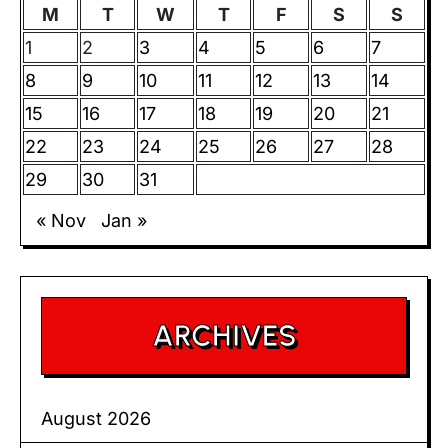
M
T
W
T
F
S
S
1
2
3
4
5
6
7
8
9
10
11
12
13
14
15
16
17
18
19
20
21
22
23
24
25
26
27
28
29
30
31
« Nov
Jan »
ARCHIVES
August 2026