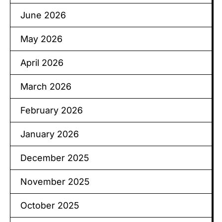
June 2026
May 2026
April 2026
March 2026
February 2026
January 2026
December 2025
November 2025
October 2025