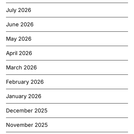
July 2026
June 2026
May 2026
April 2026
March 2026
February 2026
January 2026
December 2025
November 2025