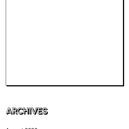
Rtp Slot Hari Ini
Slot Depo 5K
Slot Dana
Togel Macau
Slot Telkomsel
Slot Bet Kecil
Toto HK
ARCHIVES