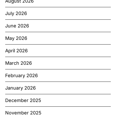
August 2026
July 2026
June 2026
May 2026
April 2026
March 2026
February 2026
January 2026
December 2025
November 2025