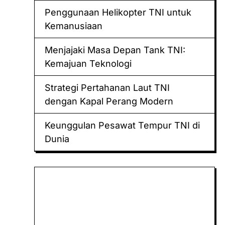
Penggunaan Helikopter TNI untuk
Kemanusiaan
Menjajaki Masa Depan Tank TNI:
Kemajuan Teknologi
Strategi Pertahanan Laut TNI
dengan Kapal Perang Modern
Keunggulan Pesawat Tempur TNI di
Dunia
Keluaran hk
Togel Sidney
Keluaran Macau