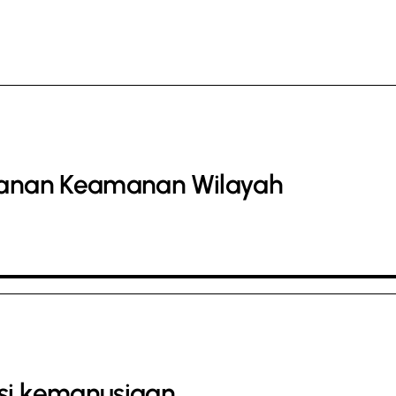
nganan Keamanan Wilayah
si kemanusiaan