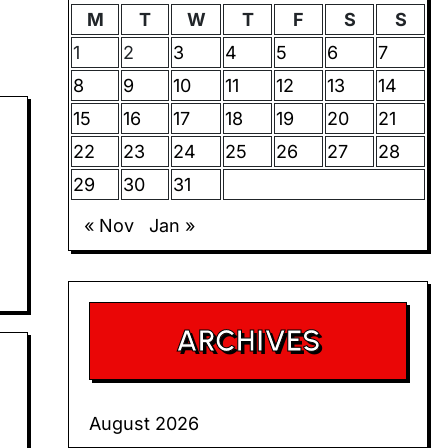
M
T
W
T
F
S
S
1
2
3
4
5
6
7
8
9
10
11
12
13
14
15
16
17
18
19
20
21
22
23
24
25
26
27
28
29
30
31
« Nov
Jan »
ARCHIVES
August 2026