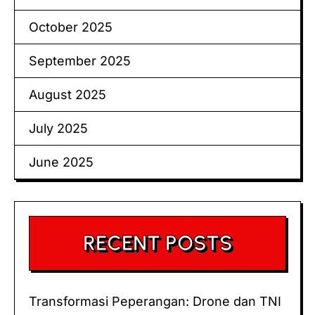
October 2025
September 2025
August 2025
July 2025
June 2025
RECENT POSTS
Transformasi Peperangan: Drone dan TNI