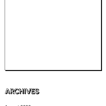
Rtp Slot Hari Ini
Slot Depo 5K
Slot Dana
Togel Macau
Slot Telkomsel
Slot Bet Kecil
Toto HK
ARCHIVES