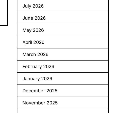
July 2026
June 2026
May 2026
April 2026
March 2026
February 2026
January 2026
December 2025
November 2025