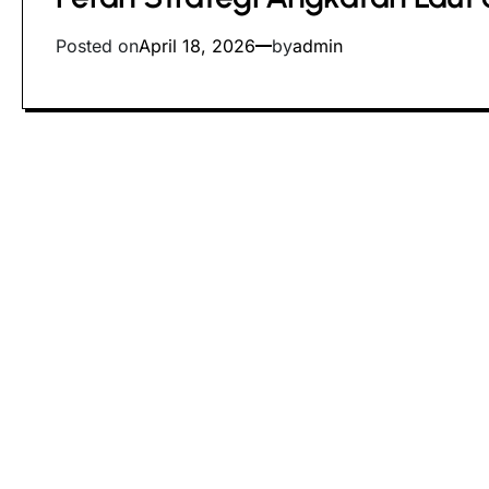
time
Posted on
April 18, 2026
by
admin