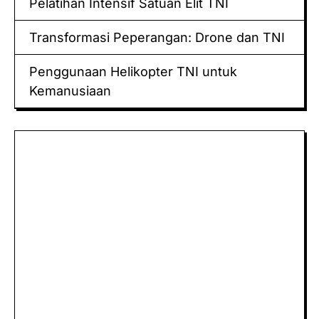
Pelatihan Intensif Satuan Elit TNI
Transformasi Peperangan: Drone dan TNI
Penggunaan Helikopter TNI untuk
Kemanusiaan
Keluaran hk
Togel Sidney
Keluaran Macau
Togel
Paito
keluaran hk