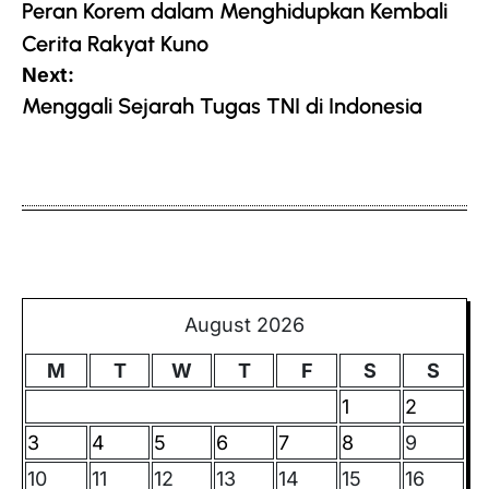
navigation
Peran Korem dalam Menghidupkan Kembali
Cerita Rakyat Kuno
Next:
Menggali Sejarah Tugas TNI di Indonesia
August 2026
M
T
W
T
F
S
S
1
2
3
4
5
6
7
8
9
10
11
12
13
14
15
16