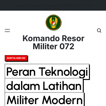
Skip
Today: Saturday, August 8 2026
6
:
13
:
13
PM
to
content
Komando Resor
Militer 072
Posted
BERITA HARI INI
in
Peran Teknologi
dalam Latihan
Militer Modern