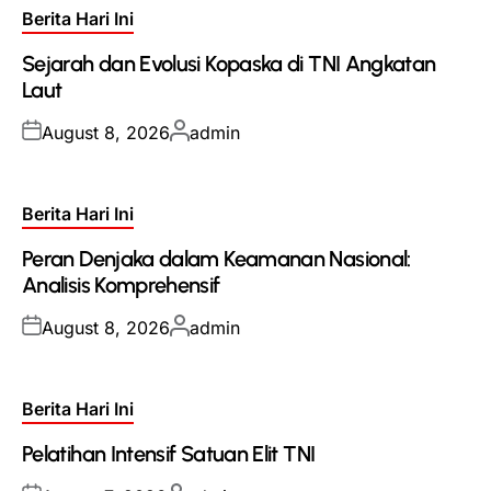
Posted
Berita Hari Ini
in
Sejarah dan Evolusi Kopaska di TNI Angkatan
Laut
Posted
Posted
August 8, 2026
admin
on
by
Posted
Berita Hari Ini
in
Peran Denjaka dalam Keamanan Nasional:
Analisis Komprehensif
Posted
Posted
August 8, 2026
admin
on
by
Posted
Berita Hari Ini
in
Pelatihan Intensif Satuan Elit TNI