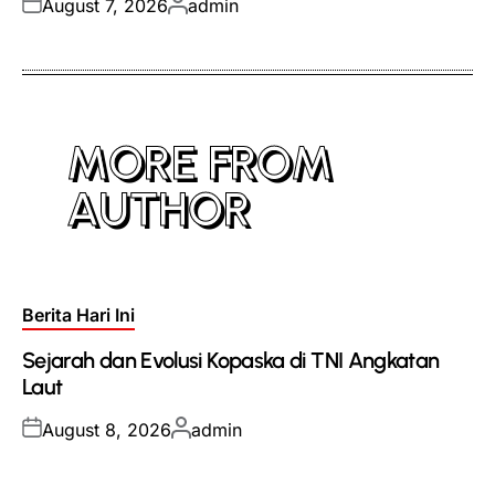
Posted
Posted
August 7, 2026
admin
on
by
MORE FROM
AUTHOR
Posted
Berita Hari Ini
in
Sejarah dan Evolusi Kopaska di TNI Angkatan
Laut
Posted
Posted
August 8, 2026
admin
on
by