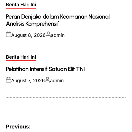
Posted
Berita Hari Ini
in
Peran Denjaka dalam Keamanan Nasional:
Analisis Komprehensif
Posted
Posted
August 8, 2026
admin
on
by
Posted
Berita Hari Ini
in
Pelatihan Intensif Satuan Elit TNI
Posted
Posted
August 7, 2026
admin
on
by
Post
Previous: