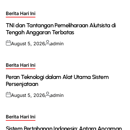
Posted
Berita Hari Ini
in
TNI dan Tantangan Pemeliharaan Alutsista di
Tengah Anggaran Terbatas
Posted
Posted
August 5, 2026
admin
on
by
Posted
Berita Hari Ini
in
Peran Teknologi dalam Alat Utama Sistem
Persenjataan
Posted
Posted
August 5, 2026
admin
on
by
Posted
Berita Hari Ini
in
Sistem Pertahanan Indonesia: Antara Ancaman