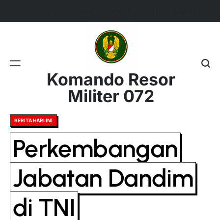
Skip
Today: Wednesday, August 5 2026
1
:
35
:
15
AM
to
content
Komando Resor
Militer 072
Posted
BERITA HARI INI
in
Perkembangan
Jabatan Dandim
di TNI