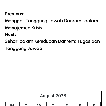
Post
Previous:
navigation
Menggali Tanggung Jawab Danramil dalam
Manajemen Krisis
Next:
Sehari dalam Kehidupan Danrem: Tugas dan
Tanggung Jawab
August 2026
M
T
W
T
F
S
S