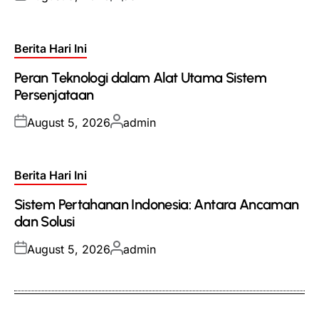
on
by
Posted
Berita Hari Ini
in
Peran Teknologi dalam Alat Utama Sistem
Persenjataan
Posted
Posted
August 5, 2026
admin
on
by
Posted
Berita Hari Ini
in
Sistem Pertahanan Indonesia: Antara Ancaman
dan Solusi
Posted
Posted
August 5, 2026
admin
on
by