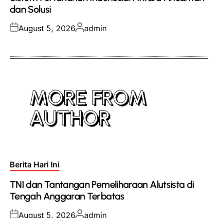
dan Solusi
Posted
Posted
August 5, 2026
admin
on
by
MORE FROM
AUTHOR
Posted
Berita Hari Ini
in
TNI dan Tantangan Pemeliharaan Alutsista di
Tengah Anggaran Terbatas
Posted
Posted
August 5, 2026
admin