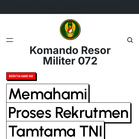
Skip
Today: Thursday, August 6 2026
11
:
19
:
59
PM
to
content
Komando Resor
Militer 072
Posted
BERITA HARI INI
in
Memahami
Proses Rekrutmen
Tamtama TNI