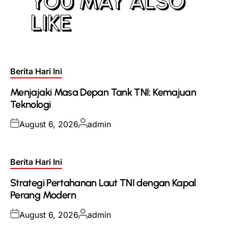
YOU MAY ALSO
LIKE
Posted
Berita Hari Ini
in
Menjajaki Masa Depan Tank TNI: Kemajuan
Teknologi
Posted
Posted
August 6, 2026
admin
on
by
Posted
Berita Hari Ini
in
Strategi Pertahanan Laut TNI dengan Kapal
Perang Modern
Posted
Posted
August 6, 2026
admin
on
by