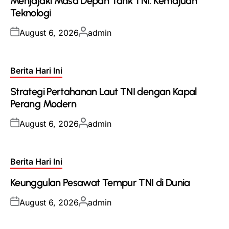
Menjajaki Masa Depan Tank TNI: Kemajuan
Teknologi
Posted
Posted
August 6, 2026
admin
on
by
Posted
Berita Hari Ini
in
Strategi Pertahanan Laut TNI dengan Kapal
Perang Modern
Posted
Posted
August 6, 2026
admin
on
by
Posted
Berita Hari Ini
in
Keunggulan Pesawat Tempur TNI di Dunia
Posted
Posted
August 6, 2026
admin
on
by