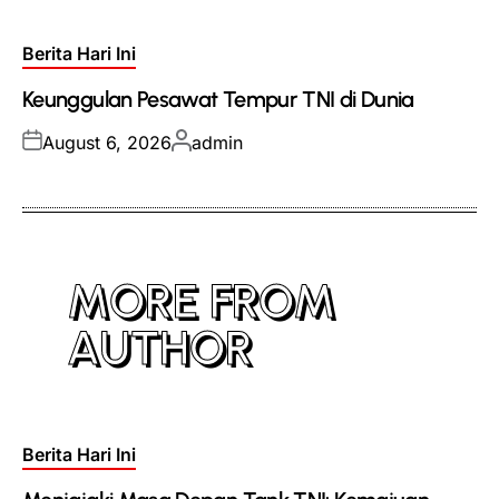
Posted
Berita Hari Ini
in
Keunggulan Pesawat Tempur TNI di Dunia
Posted
Posted
August 6, 2026
admin
on
by
MORE FROM
AUTHOR
Posted
Berita Hari Ini
in