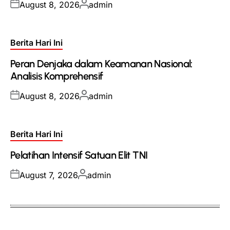
Posted
Posted
August 8, 2026
admin
on
by
Posted
Berita Hari Ini
in
Peran Denjaka dalam Keamanan Nasional:
Analisis Komprehensif
Posted
Posted
August 8, 2026
admin
on
by
Posted
Berita Hari Ini
in
Pelatihan Intensif Satuan Elit TNI
Posted
Posted
August 7, 2026
admin
on
by