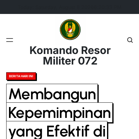
Skip
Today: Saturday, August 8 2026
6
:
20
:
34
PM
to
content
Komando Resor
Militer 072
Posted
BERITA HARI INI
in
Membangun
Kepemimpinan
yang Efektif di