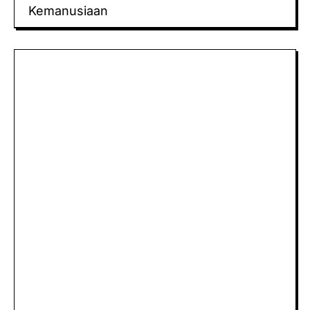
Kemanusiaan
Keluaran hk
Togel Sidney
Keluaran Macau
Togel
Paito
keluaran hk
data hk
Slot Deposit Pulsa
Slot Pulsa