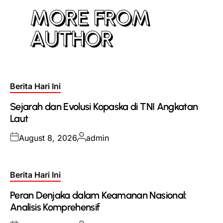
MORE FROM
AUTHOR
Posted
Berita Hari Ini
in
Sejarah dan Evolusi Kopaska di TNI Angkatan
Laut
Posted
Posted
August 8, 2026
admin
on
by
Posted
Berita Hari Ini
in
Peran Denjaka dalam Keamanan Nasional:
Analisis Komprehensif