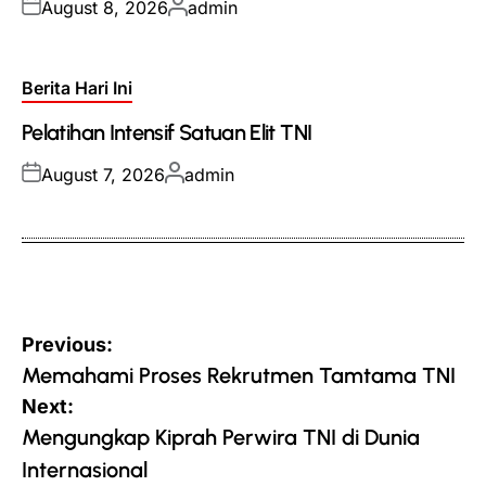
Posted
Posted
August 8, 2026
admin
on
by
Posted
Berita Hari Ini
in
Pelatihan Intensif Satuan Elit TNI
Posted
Posted
August 7, 2026
admin
on
by
Post
Previous:
navigation
Memahami Proses Rekrutmen Tamtama TNI
Next:
Mengungkap Kiprah Perwira TNI di Dunia
Internasional